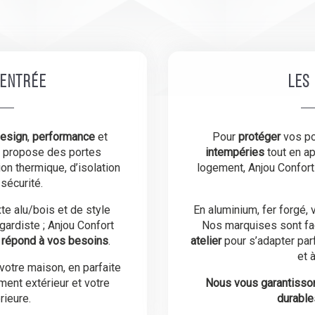
’entrée
Les
esign
,
performance
et
Pour
protéger
vos po
s propose des portes
intempéries
tout en ap
on thermique, d’isolation
logement, Anjou Confor
sécurité.
xte alu/bois et de style
En aluminium, fer forgé,
-gardiste ; Anjou Confort
Nos marquises sont f
i répond à vos besoins
.
atelier
pour s’adapter parf
et 
votre maison, en parfaite
ment extérieur et votre
Nous vous garantisson
rieure.
durable