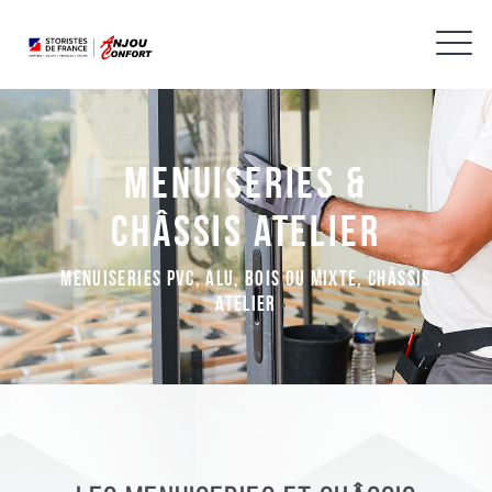
Menuiseries &
châssis atelier
Menuiseries PVC, alu, bois ou mixte, Châssis
atelier