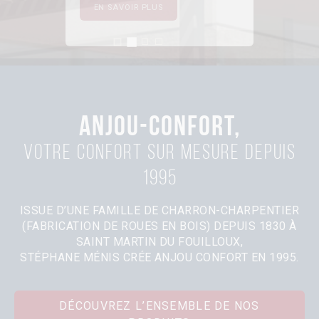
Second slide details.
Current Slide
First slide details.
Third slide details.
Four slide details.
ANJOU-CONFORT,
Votre confort sur mesure depuis
1995
ISSUE D’UNE FAMILLE DE CHARRON-CHARPENTIER
(FABRICATION DE ROUES EN BOIS) DEPUIS 1830 À
SAINT MARTIN DU FOUILLOUX,
STÉPHANE MÉNIS CRÉE ANJOU CONFORT EN 1995.
DÉCOUVREZ L’ENSEMBLE DE NOS