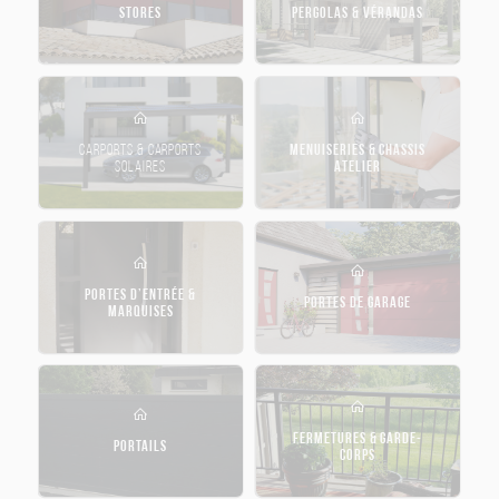
STORES
PERGOLAS & VÉRANDAS
CARPORTS & CARPORTS
MENUISERIES & CHASSIS
SOLAIRES
ATELIER
PORTES D’ENTRÉE &
PORTES DE GARAGE
MARQUISES
FERMETURES & GARDE-
PORTAILS
CORPS