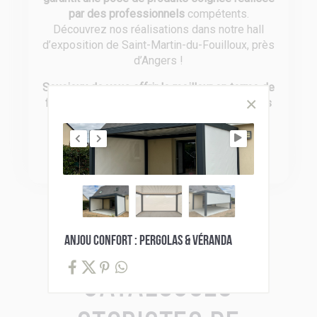
par des professionnels
compétents.
Découvrez nos réalisations dans notre hall
d’exposition de Saint-Martin-du-Fouilloux, près
d’Angers !
Soucieux de vous offrir le meilleur en terme de
fiabilité
, nous travaillons avec des
partenaires
reconnus pour leurs produits de qualité
:
Somfy, Bel’M, Fybolia, Gypass, Profils
Systèmes, Siaco France et CAME.
ANJOU CONFORT : PERGOLAS & VÉRANDA
Catalogues