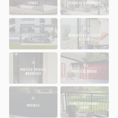
STORES
PERGOLAS & VÉRANDAS
CARPORTS & CARPORTS
MENUISERIES & CHASSIS
SOLAIRES
ATELIER
PORTES D’ENTRÉE &
PORTES DE GARAGE
MARQUISES
FERMETURES & GARDE-
PORTAILS
CORPS