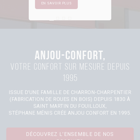
EN SAVOIR PLUS
First slide details.
Current Slide
Second slide details.
Third slide details.
Four slide details.
ANJOU-CONFORT,
Votre confort sur mesure depuis
1995
ISSUE D’UNE FAMILLE DE CHARRON-CHARPENTIER
(FABRICATION DE ROUES EN BOIS) DEPUIS 1830 À
SAINT MARTIN DU FOUILLOUX,
STÉPHANE MÉNIS CRÉE ANJOU CONFORT EN 1995.
DÉCOUVREZ L’ENSEMBLE DE NOS