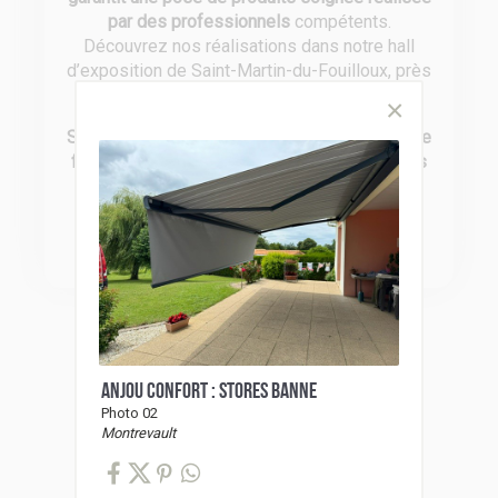
par des professionnels
compétents.
Découvrez nos réalisations dans notre hall
d’exposition de Saint-Martin-du-Fouilloux, près
d’Angers !
Soucieux de vous offrir le meilleur en terme de
fiabilité
, nous travaillons avec des
partenaires
reconnus pour leurs produits de qualité
:
Somfy, Bel’M, Fybolia, Gypass, Profils
Systèmes, Siaco France et CAME.
ANJOU CONFORT : STORES BANNE
Photo 02
Montrevault
Catalogues