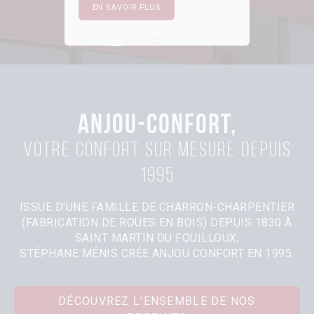
EN SAVOIR PLUS
First slide details.
Current Slide
Second slide details.
Third slide details.
Four slide details.
ANJOU-CONFORT,
Votre confort sur mesure depuis
1995
ISSUE D’UNE FAMILLE DE CHARRON-CHARPENTIER
(FABRICATION DE ROUES EN BOIS) DEPUIS 1830 À
SAINT MARTIN DU FOUILLOUX,
STÉPHANE MÉNIS CRÉE ANJOU CONFORT EN 1995.
DÉCOUVREZ L’ENSEMBLE DE NOS