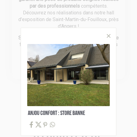
par des professionnels
compétents.
Découvrez nos réalisations dans notre hall
d’exposition de Saint-Martin-du-Fouilloux, près
d’Angers !
Soucieux de vous offrir le meilleur en terme de
fiabilité
, nous travaillons avec des
partenaires
reconnus pour leurs produits de qualité
:
Somfy, Bel’M, Fybolia, Gypass, Profils
Systèmes, Siaco France et CAME.
ANJOU CONFORT : STORE BANNE
Catalogues