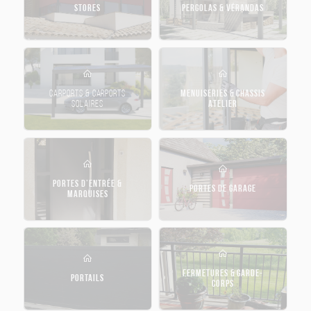
STORES
PERGOLAS & VÉRANDAS
CARPORTS & CARPORTS
MENUISERIES & CHASSIS
SOLAIRES
ATELIER
PORTES D’ENTRÉE &
PORTES DE GARAGE
MARQUISES
FERMETURES & GARDE-
PORTAILS
CORPS