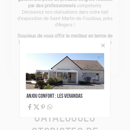
par des professionnels
compétents.
Découvrez nos réalisations dans notre hall
d’exposition de Saint-Martin-du-Fouilloux, près
d’Angers !
Soucieux de vous offrir le meilleur en terme de
fiabilité
, nous travaillons avec des
partenaires
reconnus pour leurs produits de qualité
:
Somfy, Bel’M, Fybolia, Gypass, Profils
Systèmes, Siaco France et CAME.
ANJOU CONFORT : LES VERANDAS
Catalogues