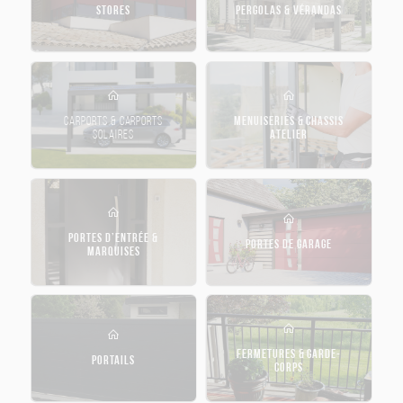
STORES
PERGOLAS & VÉRANDAS
CARPORTS & CARPORTS
MENUISERIES & CHASSIS
SOLAIRES
ATELIER
PORTES D’ENTRÉE &
PORTES DE GARAGE
MARQUISES
FERMETURES & GARDE-
PORTAILS
CORPS