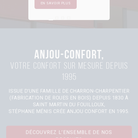
EN SAVOIR PLUS
First slide details.
Current Slide
Second slide details.
Third slide details.
Four slide details.
ANJOU-CONFORT,
Votre confort sur mesure depuis
1995
ISSUE D’UNE FAMILLE DE CHARRON-CHARPENTIER
(FABRICATION DE ROUES EN BOIS) DEPUIS 1830 À
SAINT MARTIN DU FOUILLOUX,
STÉPHANE MÉNIS CRÉE ANJOU CONFORT EN 1995.
DÉCOUVREZ L’ENSEMBLE DE NOS