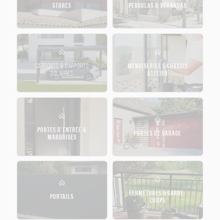
STORES
PERGOLAS & VÉRANDAS
CARPORTS & CARPORTS
MENUISERIES & CHASSIS
SOLAIRES
ATELIER
PORTES D’ENTRÉE &
PORTES DE GARAGE
MARQUISES
FERMETURES & GARDE-
PORTAILS
CORPS