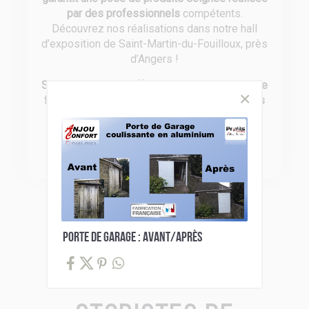
par des professionnels
compétents.
Découvrez nos réalisations dans notre hall
d’exposition de Saint-Martin-du-Fouilloux, près
d’Angers !
Soucieux de vous offrir le meilleur en terme de
fiabilité
, nous travaillons avec des
partenaires
reconnus pour leurs produits de qualité
:
Somfy, Bel’M, Fybolia, Gypass, Profils
Systèmes, Siaco France et CAME.
Porte de garage : Avant/Après
Catalogues