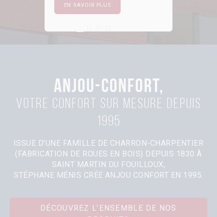
EN SAVOIR PLUS
First slide details.
Current Slide
Second slide details.
Third slide details.
Four slide details.
ANJOU-CONFORT,
Votre confort sur mesure depuis
1995
ISSUE D’UNE FAMILLE DE CHARRON-CHARPENTIER
(FABRICATION DE ROUES EN BOIS) DEPUIS 1830 À
SAINT MARTIN DU FOUILLOUX,
STÉPHANE MÉNIS CRÉE ANJOU CONFORT EN 1995.
DÉCOUVREZ L’ENSEMBLE DE NOS