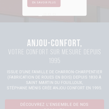
EN SAVOIR PLUS
First slide details.
Current Slide
Second slide details.
Third slide details.
Four slide details.
ANJOU-CONFORT,
Votre confort sur mesure depuis
1995
ISSUE D’UNE FAMILLE DE CHARRON-CHARPENTIER
(FABRICATION DE ROUES EN BOIS) DEPUIS 1830 À
SAINT MARTIN DU FOUILLOUX,
STÉPHANE MÉNIS CRÉE ANJOU CONFORT EN 1995.
DÉCOUVREZ L’ENSEMBLE DE NOS