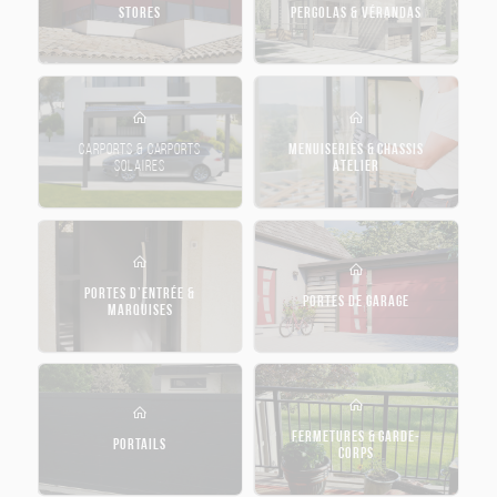
STORES
PERGOLAS & VÉRANDAS
CARPORTS & CARPORTS
MENUISERIES & CHASSIS
SOLAIRES
ATELIER
PORTES D’ENTRÉE &
PORTES DE GARAGE
MARQUISES
FERMETURES & GARDE-
PORTAILS
CORPS