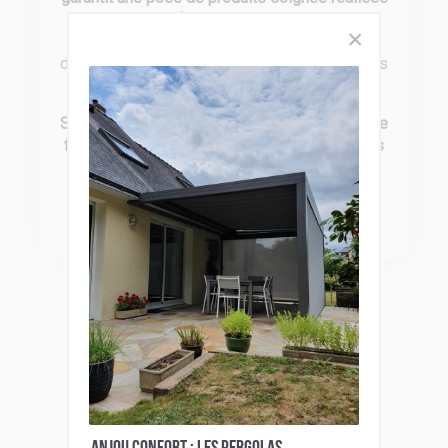
par des professionnels
compétents.
Découvrez nos réalisations dans notre hall
d’exposition de Saint-Martin-du-Fouilloux, près
d’Angers !
Soucieux de vous offrir le meilleur en terme de
fiabilité
, nous travaillons avec des
partenaires
reconnus pour leurs produits de qualité
:
Somfy, Bel’M, Fybolia, Gypass, Profils
Systèmes, Siaco France et CAME.
Catalogues