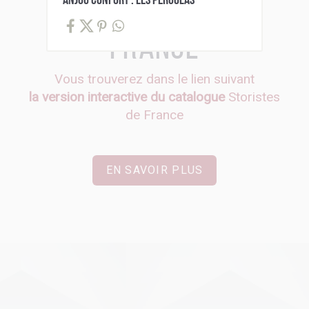
ANJOU CONFORT : LES PERGOLAS
Storistes de
France
Vous trouverez dans le lien suivant
la version interactive du catalogue
Storistes
de France
EN SAVOIR PLUS