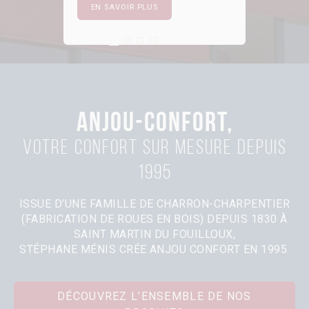
EN SAVOIR PLUS
First slide details.
Current Slide
Second slide details.
Third slide details.
Four slide details.
ANJOU-CONFORT,
Votre confort sur mesure depuis
1995
ISSUE D’UNE FAMILLE DE CHARRON-CHARPENTIER
(FABRICATION DE ROUES EN BOIS) DEPUIS 1830 À
SAINT MARTIN DU FOUILLOUX,
STÉPHANE MÉNIS CRÉE ANJOU CONFORT EN 1995.
DÉCOUVREZ L’ENSEMBLE DE NOS