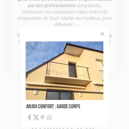
par des professionnels
compétents.
Découvrez nos réalisations dans notre hall
d’exposition de Saint-Martin-du-Fouilloux, près
d’Angers !
Soucieux de vous offrir le meilleur en terme de
fiabilité
, nous travaillons avec des
partenaires
reconnus pour leurs produits de qualité
:
Somfy, Bel’M, Fybolia, Gypass, Profils
Systèmes, Siaco France et CAME.
ANJOU CONFORT : GARDE CORPS
Catalogues