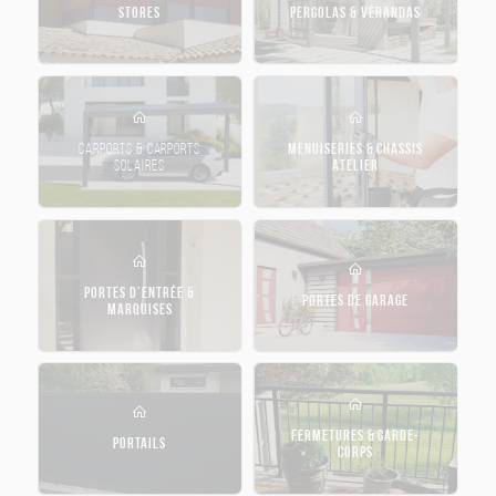
STORES
PERGOLAS & VÉRANDAS
CARPORTS & CARPORTS
MENUISERIES & CHASSIS
SOLAIRES
ATELIER
PORTES D’ENTRÉE &
PORTES DE GARAGE
MARQUISES
FERMETURES & GARDE-
PORTAILS
CORPS