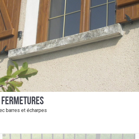
PORTES D’ENTRÉE &
MARQUISES
S FERMETURES
ec barres et écharpes