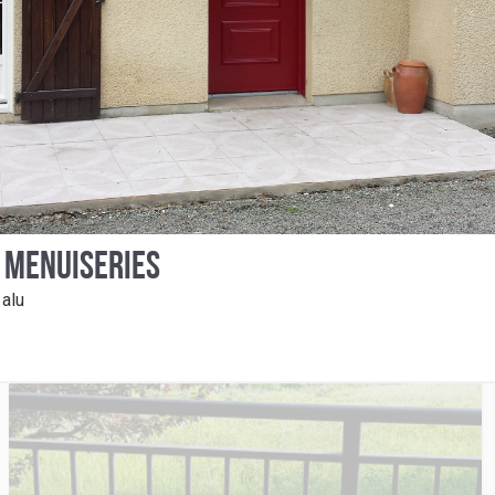
PORTES D’ENTRÉE &
MARQUISES
S MENUISERIES
 alu