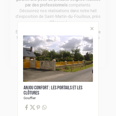
par des professionnels
compétents.
Découvrez nos réalisations dans notre hall
d’exposition de Saint-Martin-du-Fouilloux, près
d’Angers !
Soucieux de vous offrir le meilleur en terme de
fiabilité
, nous travaillons avec des
partenaires
reconnus pour leurs produits de qualité
:
Somfy, Bel’M, Fybolia, Gypass, Profils
Systèmes, Siaco France et CAME.
ANJOU CONFORT : LES PORTAILS ET LES
CLÔTURES
Gouffier
Catalogues