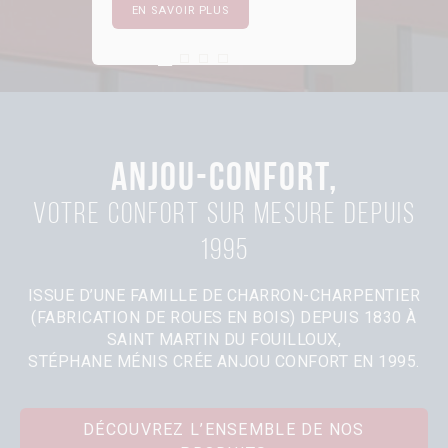
EN SAVOIR PLUS
First slide details.
Current Slide
Second slide details.
Third slide details.
Four slide details.
ANJOU-CONFORT,
Votre confort sur mesure depuis
1995
ISSUE D’UNE FAMILLE DE CHARRON-CHARPENTIER
(FABRICATION DE ROUES EN BOIS) DEPUIS 1830 À
SAINT MARTIN DU FOUILLOUX,
STÉPHANE MÉNIS CRÉE ANJOU CONFORT EN 1995.
DÉCOUVREZ L’ENSEMBLE DE NOS