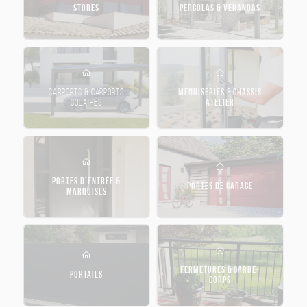
STORES
PERGOLAS & VÉRANDAS
CARPORTS & CARPORTS
MENUISERIES & CHASSIS
SOLAIRES
ATELIER
PORTES D’ENTRÉE &
PORTES DE GARAGE
MARQUISES
FERMETURES & GARDE-
PORTAILS
CORPS