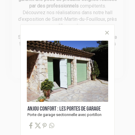
par des professionnels
compétents.
Découvrez nos réalisations dans notre hall
d’exposition de Saint-Martin-du-Fouilloux, près
d’Angers !
Soucieux de vous offrir le meilleur en terme de
fiabilité
, nous travaillons avec des
partenaires
reconnus pour leurs produits de qualité
:
Somfy, Bel’M, Fybolia, Gypass, Profils
Systèmes, Siaco France et CAME.
ANJOU CONFORT : LES PORTES DE GARAGE
Porte de garage sectionnelle avec portillon
Catalogues