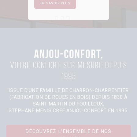
EN SAVOIR PLUS
First slide details.
Current Slide
Second slide details.
Third slide details.
Four slide details.
ANJOU-CONFORT,
Votre confort sur mesure depuis
1995
ISSUE D’UNE FAMILLE DE CHARRON-CHARPENTIER
(FABRICATION DE ROUES EN BOIS) DEPUIS 1830 À
SAINT MARTIN DU FOUILLOUX,
STÉPHANE MÉNIS CRÉE ANJOU CONFORT EN 1995.
DÉCOUVREZ L’ENSEMBLE DE NOS