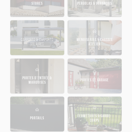
STORES
PERGOLAS & VÉRANDAS
CARPORTS & CARPORTS
MENUISERIES & CHASSIS
SOLAIRES
ATELIER
PORTES D’ENTRÉE &
PORTES DE GARAGE
MARQUISES
FERMETURES & GARDE-
PORTAILS
CORPS