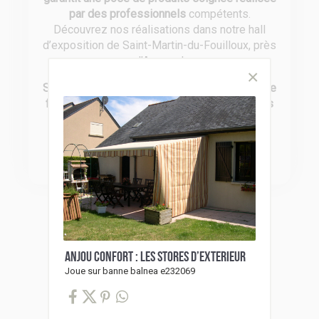
par des professionnels
compétents.
Découvrez nos réalisations dans notre hall
d’exposition de Saint-Martin-du-Fouilloux, près
d’Angers !
Soucieux de vous offrir le meilleur en terme de
fiabilité
, nous travaillons avec des
partenaires
reconnus pour leurs produits de qualité
:
Somfy, Bel’M, Fybolia, Gypass, Profils
Systèmes, Siaco France et CAME.
Anjou Confort : Les stores d’exterieur
Joue sur banne balnea e232069
Catalogues