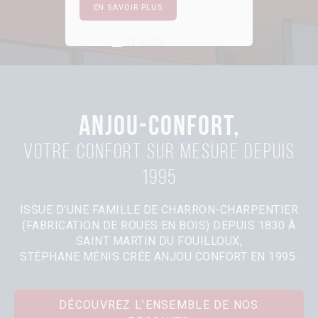
EN SAVOIR PLUS
First slide details.
Current Slide
Second slide details.
Third slide details.
Four slide details.
ANJOU-CONFORT,
Votre confort sur mesure depuis
1995
ISSUE D’UNE FAMILLE DE CHARRON-CHARPENTIER
(FABRICATION DE ROUES EN BOIS) DEPUIS 1830 À
SAINT MARTIN DU FOUILLOUX,
STÉPHANE MÉNIS CRÉE ANJOU CONFORT EN 1995.
DÉCOUVREZ L’ENSEMBLE DE NOS