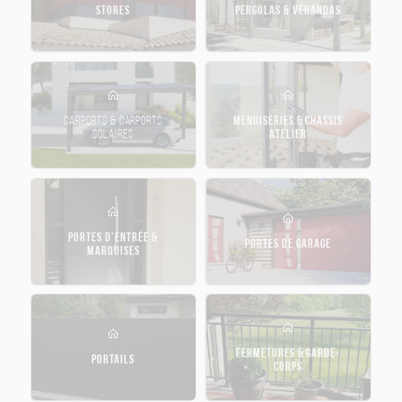
STORES
PERGOLAS & VÉRANDAS
CARPORTS & CARPORTS
MENUISERIES & CHASSIS
SOLAIRES
ATELIER
PORTES D’ENTRÉE &
PORTES DE GARAGE
MARQUISES
FERMETURES & GARDE-
PORTAILS
CORPS